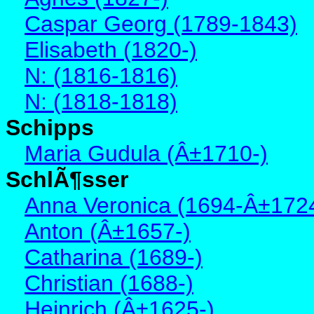
Caspar Georg (1789-1843)
Elisabeth (1820-)
N: (1816-1816)
N: (1818-1818)
Schipps
Maria Gudula (Â±1710-)
SchlÃ¶sser
Anna Veronica (1694-Â±172
Anton (Â±1657-)
Catharina (1689-)
Christian (1688-)
Heinrich (Â±1625-)