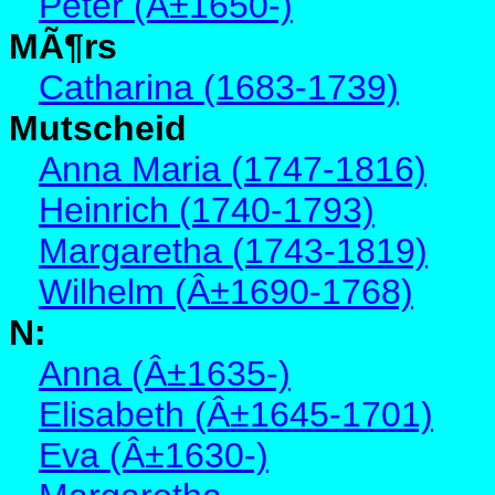
Peter (Â±1650-)
MÃ¶rs
Catharina (1683-1739)
Mutscheid
Anna Maria (1747-1816)
Heinrich (1740-1793)
Margaretha (1743-1819)
Wilhelm (Â±1690-1768)
N:
Anna (Â±1635-)
Elisabeth (Â±1645-1701)
Eva (Â±1630-)