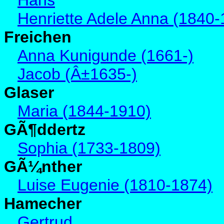
Hans
Henriette Adele Anna (1840-
Freichen
Anna Kunigunde (1661-)
Jacob (Â±1635-)
Glaser
Maria (1844-1910)
GÃ¶ddertz
Sophia (1733-1809)
GÃ¼nther
Luise Eugenie (1810-1874)
Hamecher
Gertrud