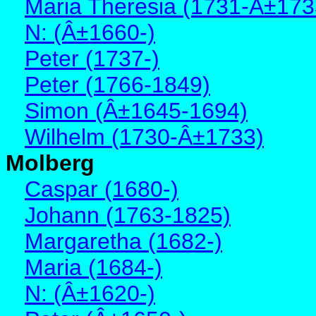
Maria Theresia (1731-Â±173
N: (Â±1660-)
Peter (1737-)
Peter (1766-1849)
Simon (Â±1645-1694)
Wilhelm (1730-Â±1733)
Molberg
Caspar (1680-)
Johann (1763-1825)
Margaretha (1682-)
Maria (1684-)
N: (Â±1620-)