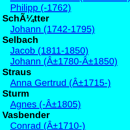
Philipp (-1762)
SchÃ¼tter
Johann (1742-1795)
Selbach
Jacob (1811-1850)
Johann (Â±1780-Â±1850)
Straus
Anna Gertrud (Â±1715-)
Sturm
Agnes (-Â±1805)
Vasbender
Conrad (Â±1710-)