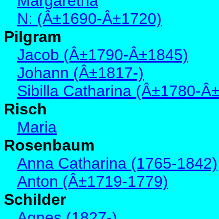
Margaretha
N: (Â±1690-Â±1720)
Pilgram
Jacob (Â±1790-Â±1845)
Johann (Â±1817-)
Sibilla Catharina (Â±1780-Â
Risch
Maria
Rosenbaum
Anna Catharina (1765-1842)
Anton (Â±1719-1779)
Schilder
Agnes (1827-)