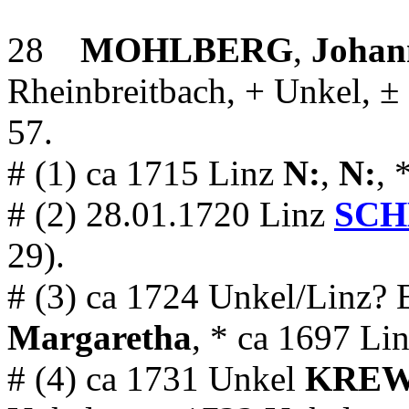
28
MOHLBERG
,
Johan
Rheinbreitbach, + Unkel, ±
57.
# (1) ca 1715 Linz
N:
,
N:
, 
# (2) 28.01.1720 Linz
SCH
29).
# (3) ca 1724 Unkel/Linz? 
Margaretha
, * ca 1697 Li
# (4) ca 1731 Unkel
KREW