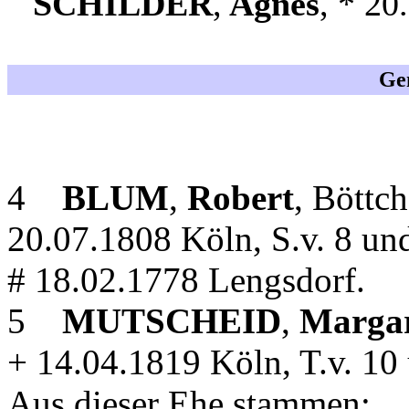
SCHILDER
,
Agnes
, * 20
Gen
4
BLUM
,
Robert
, Böttc
20.07.1808 Köln, S.v. 8 und
# 18.02.1778 Lengsdorf.
5
MUTSCHEID
,
Margar
+ 14.04.1819 Köln, T.v. 10
Aus dieser Ehe stammen: