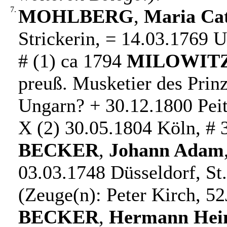
7.
MOHLBERG
,
Maria Cat
Strickerin, = 14.03.1769 
# (1) ca 1794
MILOWIT
preuß. Musketier des Prin
Ungarn? + 30.12.1800 Peit
X (2) 30.05.1804 Köln, # 
BECKER
,
Johann Adam
03.03.1748 Düsseldorf, St
(Zeuge(n): Peter Kirch, 52
BECKER
,
Hermann Hein