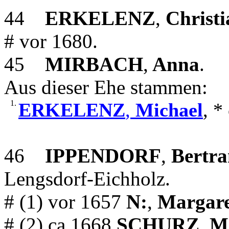
44
ERKELENZ
,
Christi
# vor 1680.
45
MIRBACH
,
Anna
.
Aus dieser Ehe stammen:
1.
ERKELENZ
,
Michael
, *
46
IPPENDORF
,
Bertr
Lengsdorf-Eichholz.
# (1) vor 1657
N:
,
Margare
# (2) ca 1668
SCHURZ
,
Ma