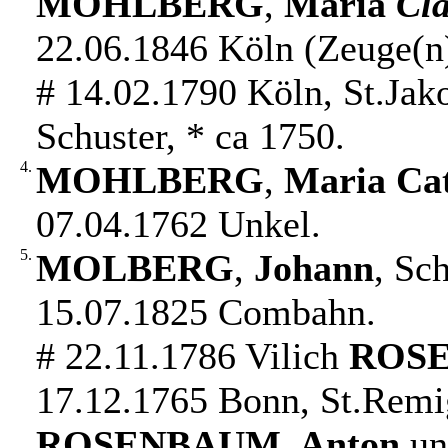
MOHLBERG
,
Maria
Cl
22.06.1846 Köln (Zeuge(n)
# 14.02.1790 Köln, St.Ja
Schuster, * ca 1750.
4.
MOHLBERG
,
Maria Cat
07.04.1762 Unkel.
5.
MOLBERG
,
Johann
, Sc
15.07.1825 Combahn.
# 22.11.1786 Vilich
ROS
17.12.1765 Bonn, St.Remi
ROSENBAUM
,
Anton
u