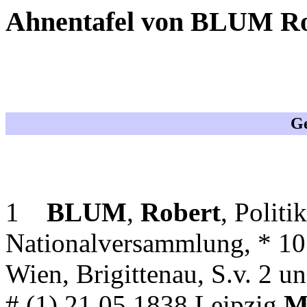
Ahnentafel von BLUM R
Ge
1
BLUM
,
Robert
, Politi
Nationalversammlung, * 10
Wien, Brigittenau, S.v. 2 un
# (1) 21.05.1838 Leipzig
M