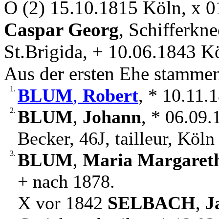
O (2) 15.10.1815 Köln, x 
Caspar Georg
, Schifferkn
St.Brigida, + 10.06.1843 K
Aus der ersten Ehe stamme
1.
BLUM
,
Robert
, * 10.11.
2.
BLUM
,
Johann
, * 06.09
Becker, 46J, tailleur, Köl
3.
BLUM
,
Maria Margaret
+ nach 1878.
X vor 1842
SELBACH
,
J