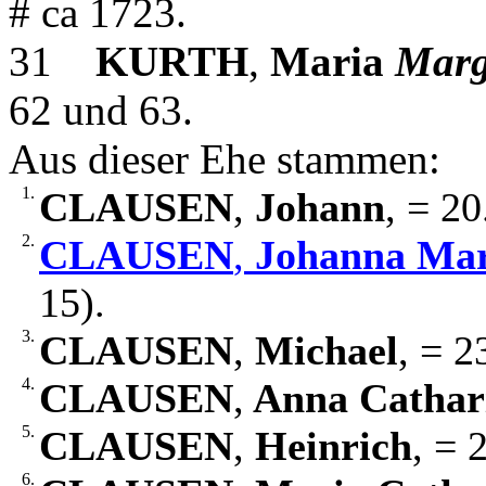
# ca 1723.
31
KURTH
,
Maria
Marg
62 und 63.
Aus dieser Ehe stammen:
1.
CLAUSEN
,
Johann
, = 20
2.
CLAUSEN
,
Johanna Mar
15).
3.
CLAUSEN
,
Michael
, = 2
4.
CLAUSEN
,
Anna Cathar
5.
CLAUSEN
,
Heinrich
, = 
6.