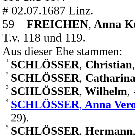
# 02.07.1687 Linz.
59
FREICHEN
,
Anna K
T.v. 118 und 119.
Aus dieser Ehe stammen:
1.
SCHLÖSSER
,
Christian
2.
SCHLÖSSER
,
Catharin
3.
SCHLÖSSER
,
Wilhelm
,
4.
SCHLÖSSER
,
Anna Vero
29).
5.
SCHLÖSSER
,
Hermann