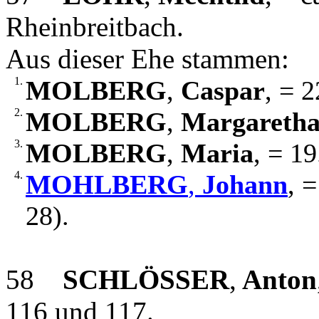
Rheinbreitbach.
Aus dieser Ehe stammen:
1.
MOLBERG
,
Caspar
, = 
2.
MOLBERG
,
Margareth
3.
MOLBERG
,
Maria
, = 1
4.
MOHLBERG
,
Johann
, 
28).
58
SCHLÖSSER
,
Anton
116 und 117.