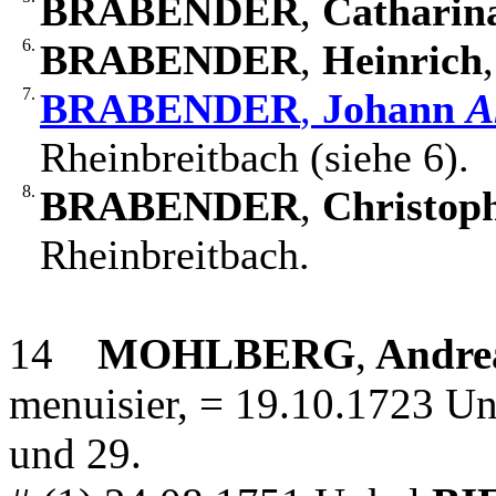
BRABENDER
,
Catharin
6.
BRABENDER
,
Heinrich
7.
BRABENDER
,
Johann
A
Rheinbreitbach (siehe 6).
8.
BRABENDER
,
Christop
Rheinbreitbach.
14
MOHLBERG
,
Andre
menuisier, = 19.10.1723 Un
und 29.