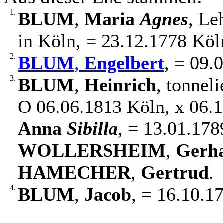
1.
BLUM
,
Maria
Agnes
, Le
in Köln, = 23.12.1778 Köln
2.
BLUM
,
Engelbert
, = 09.
3.
BLUM
,
Heinrich
, tonnel
O 06.06.1813 Köln, x 06.
Anna
Sibilla
, = 13.01.178
WOLLERSHEIM
,
Gerh
HAMECHER
,
Gertrud
.
4.
BLUM
,
Jacob
, = 16.10.1