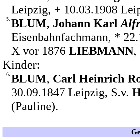
Leipzig, + 10.03.1908 Lei
5.
BLUM
,
Johann Karl
Alf
Eisenbahnfachmann, * 22.
X vor 1876
LIEBMANN
,
Kinder:
6.
BLUM
,
Carl Heinrich R
30.09.1847 Leipzig, S.v.
(Pauline).
Ge