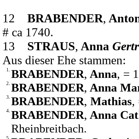
12
BRABENDER
,
Anto
# ca 1740.
13
STRAUS
,
Anna
Gert
Aus dieser Ehe stammen:
1.
BRABENDER
,
Anna
, = 
2.
BRABENDER
,
Anna Mar
3.
BRABENDER
,
Mathias
,
4.
BRABENDER
,
Anna Cat
Rheinbreitbach.
5.