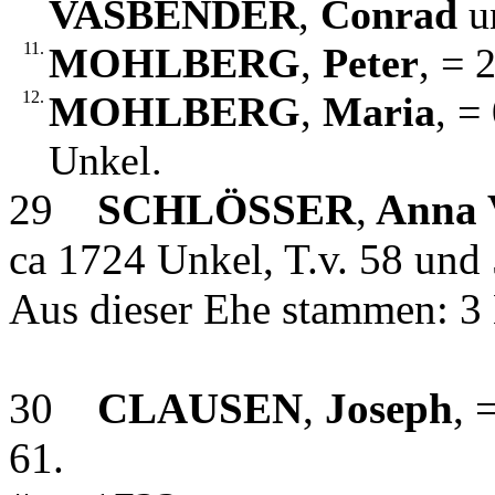
VASBENDER
,
Conrad
u
11.
MOHLBERG
,
Peter
, = 
12.
MOHLBERG
,
Maria
, =
Unkel.
29
SCHLÖSSER
,
Anna 
ca 1724 Unkel, T.v. 58 und 
Aus dieser Ehe stammen: 3 
30
CLAUSEN
,
Joseph
, 
61.