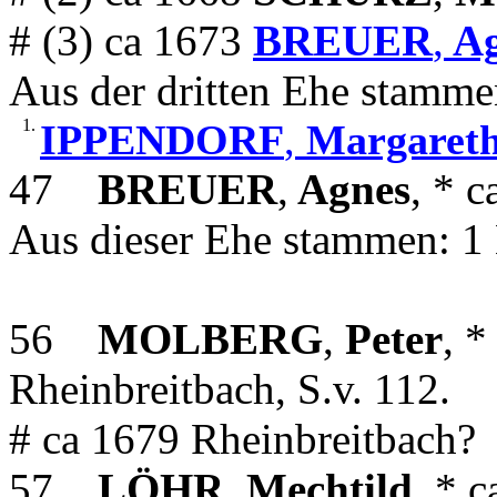
# (3) ca 1673
BREUER
,
Ag
Aus der dritten Ehe stamme
1.
IPPENDORF
,
Margaret
47
BREUER
,
Agnes
, * 
Aus dieser Ehe stammen: 1 
56
MOLBERG
,
Peter
, *
Rheinbreitbach, S.v. 112.
# ca 1679 Rheinbreitbach?
57
LÖHR
,
Mechtild
, * 