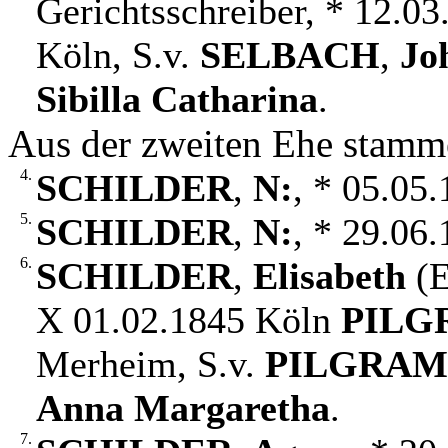
Gerichtsschreiber, * 12.03
Köln, S.v.
SELBACH
,
Jo
Sibilla Catharina
.
Aus der zweiten Ehe stamm
4.
SCHILDER
,
N:
, * 05.05
5.
SCHILDER
,
N:
, * 29.06
6.
SCHILDER
,
Elisabeth
(E
X 01.02.1845 Köln
PILG
Merheim, S.v.
PILGRAM
Anna Margaretha
.
7.