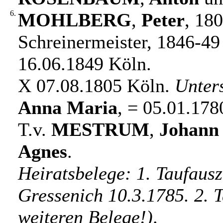
6.
MOHLBERG
,
Peter
, 18
Schreinermeister, 1846-49
16.06.1849 Köln.
X 07.08.1805 Köln.
Unter
Anna Maria
, = 05.01.178
T.v.
MESTRUM
,
Johann
Agnes
.
Heiratsbelege: 1. Taufaus
Gressenich 10.3.1785. 2. 
weiteren Belege!)
.