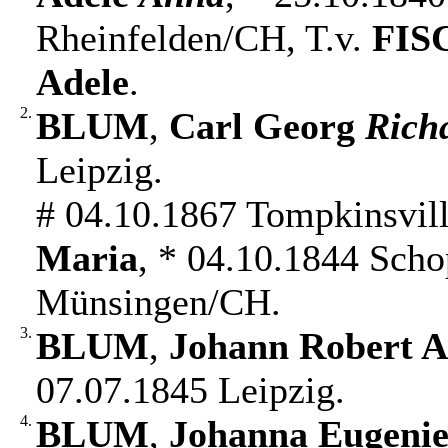
Rheinfelden/CH, T.v.
FIS
Adele
.
2.
BLUM
,
Carl Georg
Rich
Leipzig.
# 04.10.1867 Tompkinsvi
Maria
, * 04.10.1844 Sch
Münsingen/CH.
3.
BLUM
,
Johann Robert A
07.07.1845 Leipzig.
4.
BLUM
,
Johanna Eugeni