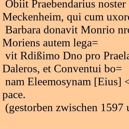
Obiit Praebendarius noste
Meckenheim, qui cum uxor
Barbara donavit Monrio nro
Moriens autem lega=
vit Rdißimo Dno pro Prael
Daleros, et Conventui bo=
nam Eleemosynam [Eius] <
pace.
(gestorben zwischen 1597 