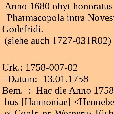
Anno 1680 obyt honoratus 
Pharmacopola intra Novesi
Godefridi.
(siehe auch 1727-031R02)
Urk.: 1758-007-02
+Datum: 13.01.1758
Bem. : Hac die Anno 1758 o
bus [Hannoniae] <Henneber
et Confr. nr. Wernerus Eich