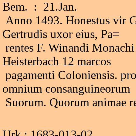
Bem. : 21.Jan.
Anno 1493. Honestus vir Go
Gertrudis uxor eius, Pa=
rentes F. Winandi Monachi 
Heisterbach 12 marcos
pagamenti Coloniensis. pr
omnium consanguineorum
Suorum. Quorum animae req
Urk.: 1683-013-02