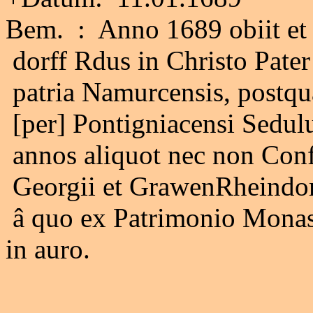
Bem. : Anno 1689 obiit et
dorff Rdus in Christo Pate
patria Namurcensis, postqu
[per] Pontigniacensi Sedul
annos aliquot nec non Conf
Georgii et GrawenRheindorff
â quo ex Patrimonio Monast
in auro.