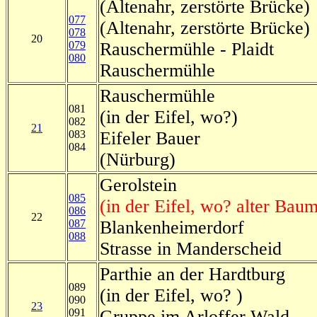
(Altenahr, zerstörte Brücke)
077
(Altenahr, zerstörte Brücke)
078
20
079
Rauschermühle - Plaidt
080
Rauschermühle
Rauschermühle
081
(in der Eifel, wo?)
082
21
083
Eifeler Bauer
084
(Nürburg)
Gerolstein
085
(in der Eifel, wo? alter Bau
086
22
087
Blankenheimerdorf
088
Strasse in Manderscheid
Parthie an der Hardtburg
089
(in der Eifel, wo? )
090
23
091
Gruppe im Arloffer Wald