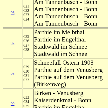
Am Tannenbusch - Bonn
021
Am Tannenbusch - Bonn
022
06
023
Am Tannenbusch - Bonn
024
Am Tannenbusch - Bonn
Parthie im Melbthal
025
Parthie im Engelthal
026
07
027
Stadtwald im Schnee
028
Stadtwald im Schnee
Schneefall Ostern 1908
029
Parthie auf dem Venusberg
030
08
031
Parthie auf dem Venusberg
032
(Birkenweg)
Birken - Venusberg
033
Kaiserdenkmal - Bonn
034
09
035
Parthie im Engelthal