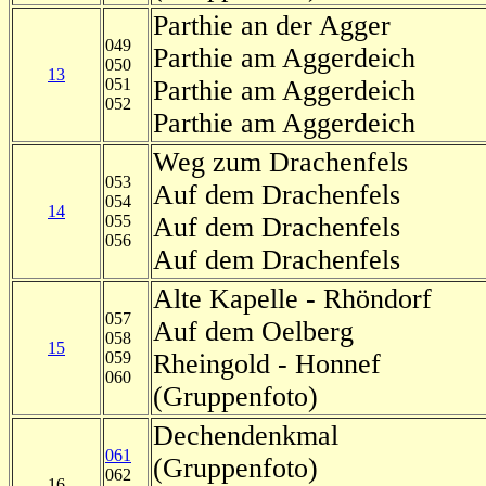
Parthie an der Agger
049
Parthie am Aggerdeich
050
13
051
Parthie am Aggerdeich
052
Parthie am Aggerdeich
Weg zum Drachenfels
053
Auf dem Drachenfels
054
14
055
Auf dem Drachenfels
056
Auf dem Drachenfels
Alte Kapelle - Rhöndorf
057
Auf dem Oelberg
058
15
059
Rheingold - Honnef
060
(Gruppenfoto)
Dechendenkmal
061
(Gruppenfoto)
062
16