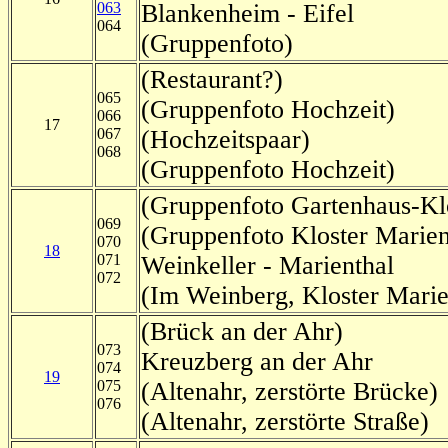
063
Blankenheim - Eifel
064
(Gruppenfoto)
(Restaurant?)
065
(Gruppenfoto Hochzeit)
066
17
067
(Hochzeitspaar)
068
(Gruppenfoto Hochzeit)
(Gruppenfoto Gartenhaus-Klo
069
(Gruppenfoto Kloster Marien
070
18
071
Weinkeller - Marienthal
072
(Im Weinberg, Kloster Marie
(Brück an der Ahr)
073
Kreuzberg an der Ahr
074
19
075
(Altenahr, zerstörte Brücke)
076
(Altenahr, zerstörte Straße)