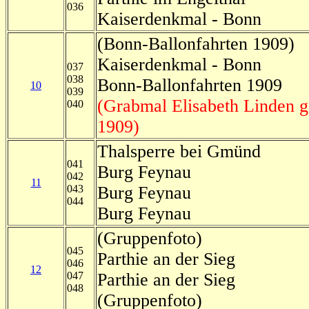
036
Kaiserdenkmal - Bonn
(Bonn-Ballonfahrten 1909)
Kaiserdenkmal - Bonn
037
038
Bonn-Ballonfahrten 1909
10
039
(Grabmal Elisabeth Linden g
040
1909)
Thalsperre bei Gmünd
041
Burg Feynau
042
11
043
Burg Feynau
044
Burg Feynau
(Gruppenfoto)
045
Parthie an der Sieg
046
12
047
Parthie an der Sieg
048
(Gruppenfoto)