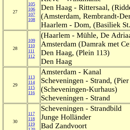
105
Den Haag - Rittersaal, (Ridd
106
27
107
(Amsterdam, Rembrandt-Den
108
Haarlem - Dom, (Basiliek St
(Haarlem - Mühle, De Adria
109
Amsterdam (Damrak met Cent
110
28
111
Den Haag, (Plein 113)
112
Den Haag
Amsterdam - Kanal
113
Scheveningen - Strand, (Pie
114
29
115
(Scheveningen-Kurhaus)
116
Scheveningen - Strand
Scheveningen - Strandbild
117
Junge Holländer
118
30
119
Bad Zandvoort
120