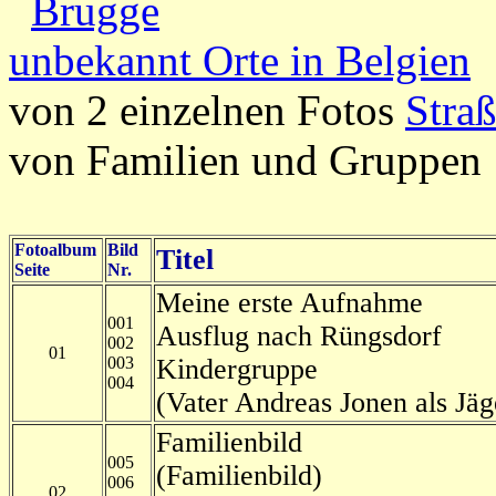
Brugge
unbekannt Orte in Belgien
von 2 einzelnen Fotos
Stra
von Familien und Gruppen
Fotoalbum
Bild
Titel
Seite
Nr.
Meine erste Aufnahme
001
Ausflug nach Rüngsdorf
002
01
003
Kindergruppe
004
(Vater Andreas Jonen als Jäg
Familienbild
005
(Familienbild)
006
02