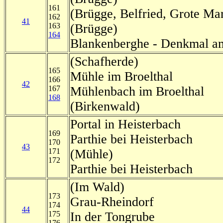
161
(Brügge, Belfried, Grote Ma
162
41
163
(Brügge)
164
Blankenberghe - Denkmal a
(Schafherde)
165
Mühle im Broelthal
166
42
167
Mühlenbach im Broelthal
168
(Birkenwald)
Portal in Heisterbach
169
Parthie bei Heisterbach
170
43
171
(Mühle)
172
Parthie bei Heisterbach
(Im Wald)
173
Grau-Rheindorf
174
44
175
In der Tongrube
176