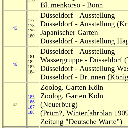
Blumenkorso - Bonn
Düsseldorf - Ausstellung
177
Düsseldorf - Ausstellung (Kr
178
45
179
Japanischer Garten
180
Düsseldorf - Ausstellung H
Düsseldorf - Ausstellung
181
Wassergruppe - Düsseldorf (
182
46
183
Düsseldorf - Ausstellung Wa
184
Düsseldorf - Brunnen (König
Zoolog. Garten Köln
Zoolog. Garten Köln
185
186
(Neuerburg)
47
187
(Prüm?, Winterfahrplan 1909
188
Zeitung "Deutsche Warte")