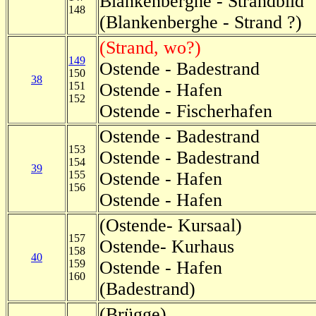
Blankenberghe - Strandbild
148
(Blankenberghe - Strand ?)
(Strand, wo?)
149
Ostende - Badestrand
150
38
151
Ostende - Hafen
152
Ostende - Fischerhafen
Ostende - Badestrand
153
Ostende - Badestrand
154
39
155
Ostende - Hafen
156
Ostende - Hafen
(Ostende- Kursaal)
157
Ostende- Kurhaus
158
40
159
Ostende - Hafen
160
(Badestrand)
(Brügge)