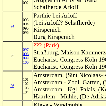
092
Schafherde Arloff
Parthie bei Arloff
093
(bei Arloff? Schafherde)
094
24
095
Kirspenich
096
Burg Kirspenich
??? (Park)
097
Straßburg, Maison Kammerz
098
25
099
Eucharist. Congress Köln 19
100
Eucharist. Congress Köln 19
Amsterdam, (Sint Nicolaas-K
101
Amsterdam - Zool. Garten, (
102
26
103
Amsterdam - Kgl. Palais, (K
104
Haarlem - Mühle, (De Adria
Kleve - Windmühle