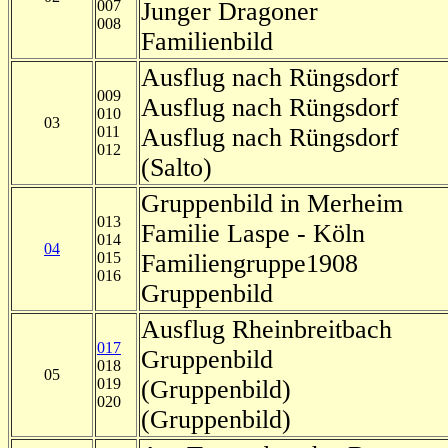
007
Junger Dragoner
008
Familienbild
Ausflug nach Rüngsdorf
009
Ausflug nach Rüngsdorf
010
03
011
Ausflug nach Rüngsdorf
012
(Salto)
Gruppenbild in Merheim
013
Familie Laspe - Köln
014
04
015
Familiengruppe1908
016
Gruppenbild
Ausflug Rheinbreitbach
017
Gruppenbild
018
05
019
(Gruppenbild)
020
(Gruppenbild)