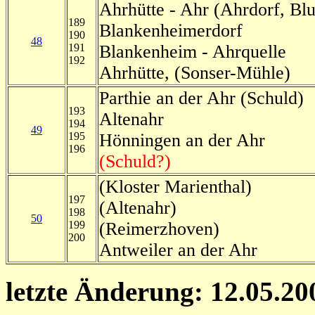
Ahrhütte - Ahr (Ahrdorf, B
189
Blankenheimerdorf
190
48
191
Blankenheim - Ahrquelle
192
Ahrhütte, (Sonser-Mühle)
Parthie an der Ahr (Schuld)
193
Altenahr
194
49
195
Hönningen an der Ahr
196
(Schuld?)
(Kloster Marienthal)
197
(Altenahr)
198
50
199
(Reimerzhoven)
200
Antweiler an der Ahr
letzte Änderung: 12.05.20