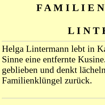
F A M I L I E 
L I N T
Helga Lintermann lebt in Ka
Sinne eine entfernte Kusine
geblieben und denkt lächel
Familienklüngel zurück.