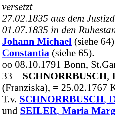
versetzt
27.02.1835 aus dem Justizd
01.07.1835 in den Ruhestan
Johann Michael
(siehe 64
Constantia
(siehe 65).
oo 08.10.1791 Bonn, St.Ga
33
SCHNORRBUSCH
,
E
(Franziska), = 25.02.1767 
T.v.
SCHNORRBUSCH
, 
und
SEILER
,
Maria Marg