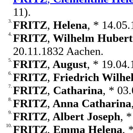
11).
3.
FRITZ
,
Helena
, * 14.05
4.
FRITZ
,
Wilhelm Hubert
20.11.1832 Aachen.
5.
FRITZ
,
August
, * 19.04
6.
FRITZ
,
Friedrich Wilhe
7.
FRITZ
,
Catharina
, * 03
8.
FRITZ
,
Anna Catharina
9.
FRITZ
,
Albert Joseph
, 
10.
FRITZ
,
Emma Helena
, 