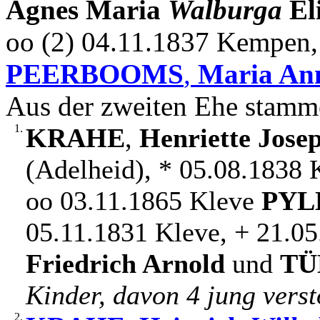
Agnes Maria
Walburga
El
oo (2) 04.11.1837 Kempen
PEERBOOMS
,
Maria An
Aus der zweiten Ehe stamm
1.
KRAHE
,
Henriette Josep
(Adelheid), * 05.08.1838
oo 03.11.1865 Kleve
PYL
05.11.1831 Kleve, + 21.05
Friedrich Arnold
und
T
Kinder, davon 4 jung vers
2.