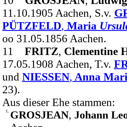
10
GROSJEAN
,
Ludwi
11.10.1905 Aachen, S.v.
G
PÜTZFELD
,
Maria
Ursul
oo 31.05.1856 Aachen.
11
FRITZ
,
Clementine H
17.05.1908 Aachen, T.v.
F
und
NIESSEN
,
Anna Mar
23).
Aus dieser Ehe stammen:
1.
GROSJEAN
,
Johann Le