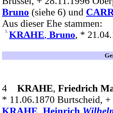
Brüssel, + 28.11.1996 Oberp
Bruno
(siehe 6) und
CAR
Aus dieser Ehe stammen:
1.
KRAHE
,
Bruno
, * 21.04
Gen
4
KRAHE
,
Friedrich M
* 11.06.1870 Burtscheid, +
KRAHE
,
Heinrich
Wilhel