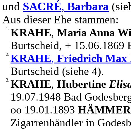
und
SACRÉ
,
Barbara
(sie
Aus dieser Ehe stammen:
1.
KRAHE
,
Maria Anna Wi
Burtscheid, + 15.06.1869 
2.
KRAHE
,
Friedrich Max
Burtscheid (siehe 4).
3.
KRAHE
,
Hubertine
Elis
19.07.1948 Bad Godesberg
oo 19.01.1893
HÄMMER
Zigarrenhändler in Godesb