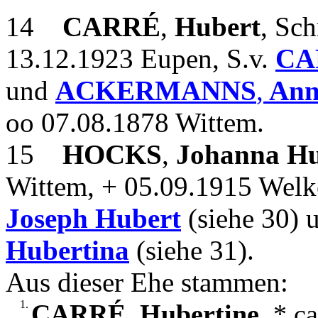
14
CARRÉ
,
Hubert
, Sch
13.12.1923 Eupen, S.v.
CA
und
ACKERMANNS
,
Ann
oo 07.08.1878 Wittem.
15
HOCKS
,
Johanna Hu
Wittem, + 05.09.1915 Welke
Joseph Hubert
(siehe 30)
Hubertina
(siehe 31).
Aus dieser Ehe stammen:
1.
CARRÉ
,
Hubertine
, * c