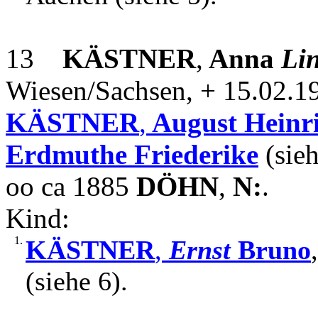
13
KÄSTNER
,
Anna
Li
Wiesen/Sachsen, + 15.02.19
KÄSTNER
,
August Heinr
Erdmuthe Friederike
(sieh
oo ca 1885
DÖHN
,
N:
.
Kind:
1.
KÄSTNER
,
Ernst
Bruno
(siehe 6).