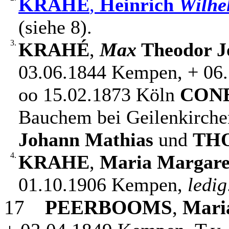
KRAHE
,
Heinrich
Wilhe
(siehe 8).
3.
KRAHÉ
,
Max
Theodor J
03.06.1844 Kempen, + 06.
oo 15.02.1873 Köln
CON
Bauchem bei Geilenkirche
Johann Mathias
und
TH
4.
KRAHE
,
Maria Margar
01.10.1906 Kempen,
ledig
17
PEERBOOMS
,
Mari