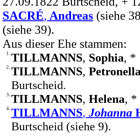
27.09.1822 Burtscheid, + 1
SACRÉ
,
Andreas
(siehe 3
(siehe 39).
Aus dieser Ehe stammen:
1.
TILLMANNS
,
Sophia
, *
2.
TILLMANNS
,
Petronell
Burtscheid.
3.
TILLMANNS
,
Helena
, *
4.
TILLMANNS
,
Johanna
H
Burtscheid (siehe 9).