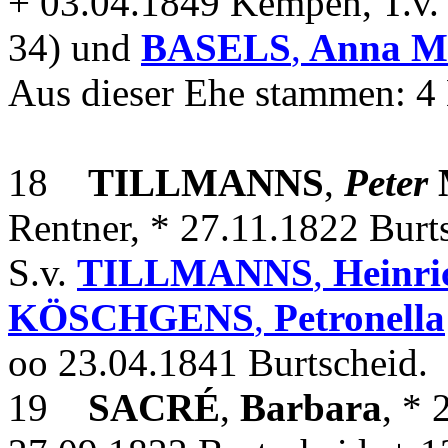
+ 03.04.1849 Kempen, T.v
34) und
BASELS
,
Anna M
Aus dieser Ehe stammen: 4 
18
TILLMANNS
,
Peter
Rentner, * 27.11.1822 Burt
S.v.
TILLMANNS
,
Heinr
KÖSCHGENS
,
Petronella
oo 23.04.1841 Burtscheid.
19
SACRÉ
,
Barbara
, * 