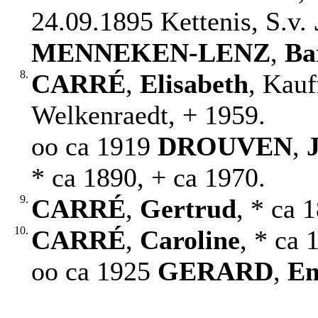
24.09.1895 Kettenis, S.v.
MENNEKEN-LENZ
,
Ba
8.
CARRÉ
,
Elisabeth
, Kauf
Welkenraedt, + 1959.
oo ca 1919
DROUVEN
,
J
* ca 1890, + ca 1970.
9.
CARRÉ
,
Gertrud
, * ca 
10.
CARRÉ
,
Caroline
, * ca 
oo ca 1925
GERARD
,
Em