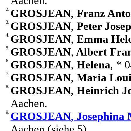
Aachen.
2.
GROSJEAN
,
Franz Ant
3.
GROSJEAN
,
Peter Jose
4.
GROSJEAN
,
Emma Hel
5.
GROSJEAN
,
Albert Fra
6.
GROSJEAN
,
Helena
, * 
7.
GROSJEAN
,
Maria Loui
8.
GROSJEAN
,
Heinrich J
Aachen.
9.
GROSJEAN
,
Josephina 
Aachen (siehe 5).