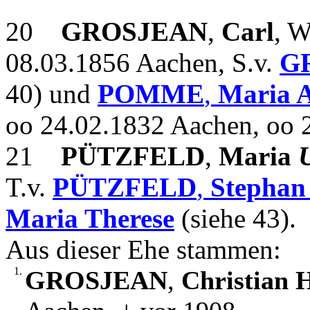
20
GROSJEAN
,
Carl
, W
08.03.1856 Aachen, S.v.
G
40) und
POMME
,
Maria 
oo 24.02.1832 Aachen, oo 
21
PÜTZFELD
,
Maria
T.v.
PÜTZFELD
,
Stepha
Maria Therese
(siehe 43).
Aus dieser Ehe stammen:
1.
GROSJEAN
,
Christian 