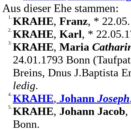
Aus dieser Ehe stammen:
1.
KRAHE
,
Franz
, * 22.0
2.
KRAHE
,
Karl
, * 22.05.
3.
KRAHE
,
Maria
Cathari
24.01.1793 Bonn (Taufpa
Breins, Dnus J.Baptista E
ledig
.
4.
KRAHE
,
Johann
Joseph
5.
KRAHE
,
Johann Jacob
,
Bonn.