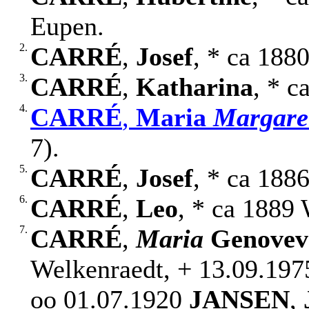
Eupen.
2.
CARRÉ
,
Josef
, * ca 188
3.
CARRÉ
,
Katharina
, * c
4.
CARRÉ
,
Maria
Margare
7).
5.
CARRÉ
,
Josef
, * ca 188
6.
CARRÉ
,
Leo
, * ca 1889
7.
CARRÉ
,
Maria
Genovev
Welkenraedt, + 13.09.1975
oo 01.07.1920
JANSEN
,