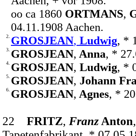
Aachen, + vor 1908.
oo ca 1860
ORTMANS
,
G
04.11.1908 Aachen.
2.
GROSJEAN
,
Ludwig
, *
3.
GROSJEAN
,
Anna
, * 27
4.
GROSJEAN
,
Ludwig
, *
5.
GROSJEAN
,
Johann Fr
6.
GROSJEAN
,
Agnes
, * 2
22
FRITZ
,
Franz
Anton
Tapetenfabrikant, * 07.05.