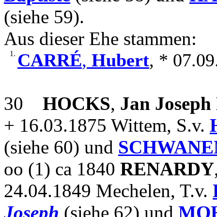
(siehe 59).
Aus dieser Ehe stammen:
1.
CARRÉ
,
Hubert
, * 07.0
30
HOCKS
,
Jan Joseph
+ 16.03.1875 Wittem, S.v.
(siehe 60) und
SCHWANE
oo (1) ca 1840
RENARDY
24.04.1849 Mechelen, T.v.
Joseph
(siehe 62) und
MO