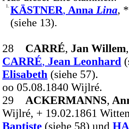
1.
KÄSTNER
,
Anna
Lina
, 
(siehe 13).
28
CARRÉ
,
Jan Willem
CARRÉ
,
Jean Leonhard
(
Elisabeth
(siehe 57).
oo 05.08.1840 Wijlré.
29
ACKERMANNS
,
Ann
Wijlré, + 19.02.1861 Witte
Baptiste
(siehe 58) und
HA