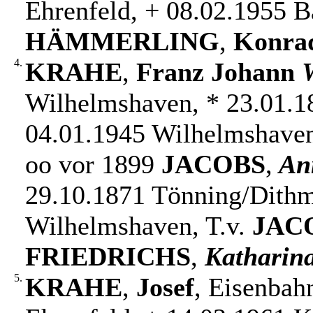
Ehrenfeld, + 08.02.1955 B
HÄMMERLING
,
Konra
4.
KRAHE
,
Franz Johann
Wilhelmshaven, * 23.01.18
04.01.1945 Wilhelmshave
oo vor 1899
JACOBS
,
An
29.10.1871 Tönning/Dithm
Wilhelmshaven, T.v.
JAC
FRIEDRICHS
,
Katharin
5.
KRAHE
,
Josef
, Eisenbah