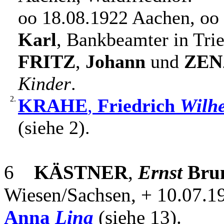
oo 18.08.1922 Aachen, oo
Karl
, Bankbeamter in Trie
FRITZ
,
Johann
und
ZEN
Kinder
.
2.
KRAHE
,
Friedrich
Wilh
(siehe 2).
6
KÄSTNER
,
Ernst
Bru
Wiesen/Sachsen, + 10.07.1
Anna
Lina
(siehe 13).